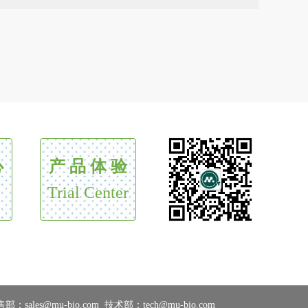
心
产 品 体 验
Trial Center
：sales@mu-bio.com 技术部：tech@mu-bio.com