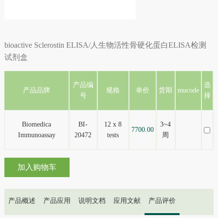
bioactive Sclerostin ELISA/人生物活性骨硬化蛋白ELISA检测
试剂盒
产品编
选
产品品牌
规格
单价
货期
mucode
号
择
Biomedica
BI-
12 x 8
3~4
7700.00
Immunoassay
20472
tests
周
加入购物车
产品概述
产品应用
说明文档
应用文献
产品评价