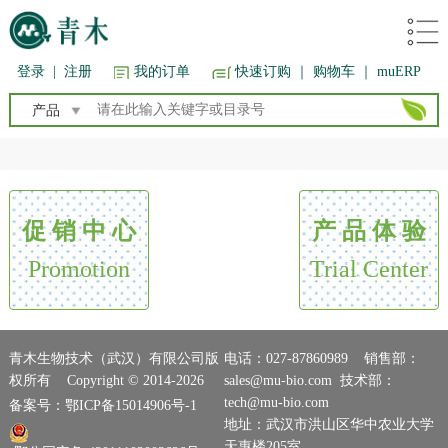
登录
|
注册
我的订单
快速订购
｜ 购物车
｜ muERP
产品
促 销 中 心
产 品 体 验
Promotion
Trial Center
青木生物技术（武汉）有限公司版
电话：027-87860989 销售部：
权所有 Copyright © 2014-2026
sales@mu-bio.com 技术部：
tech@mu-bio.com
备案号：鄂ICP备15014906号-1
地址：武汉市洪山区华中农业大学
天惠楼205室