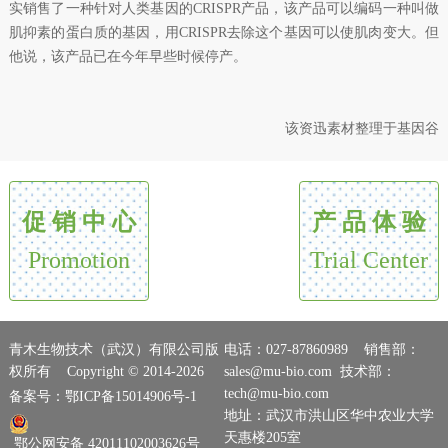
实销售了一种针对人类基因的CRISPR产品，该产品可以编码一种叫做
肌抑素的蛋白质的基因，用CRISPR去除这个基因可以使肌肉变大。但
他说，该产品已在今年早些时候停产。
该资迅素材整理于基因谷
促 销 中 心
产 品 体 验
Promotion
Trial Center
青木生物技术（武汉）有限公司版
电话：027-87860989 销售部：
权所有 Copyright © 2014-2026
sales@mu-bio.com 技术部：
tech@mu-bio.com
备案号：鄂ICP备15014906号-1
地址：武汉市洪山区华中农业大学
天惠楼205室
鄂公网安备 42011102003626号