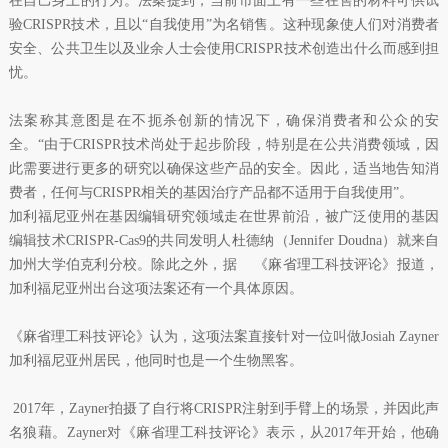
在自己身上的行为。法案提到，当前市面上有一些在售的材料可供试
验CRISPR技术，且以“自我使用”为名销售。这种现象使人们对消费者
安全、公共卫生以及业余人士会使用CRISPR技术创造出什么而感到担
忧。
法案称其意图是在不扼杀创新的情况下，确保消费者和公众的安
全。“由于CRISPR技术尚处于起步阶段，特别是在公共消费领域，因
此需要进行更多的研究以确保这些产品的安全。因此，适当地告知消
费者，任何与CRISPR相关的基因治疗产品都不适用于自我使用”。
加利福尼亚州在基因编辑研究领域走在世界前沿，被广泛使用的基因
编辑技术CRISPR-Cas9的共同发明人杜德纳（Jennifer Doudna）就来自
加州大学伯克利分校。除此之外，据 《麻省理工科技评论》报道，
加利福尼亚州出台这项法案还有一个具体原因。
《麻省理工科技评论》认为，这项法案直接针对一位叫做Josiah Zayner
加利福尼亚州居民，他同时也是一个生物黑客。
2017年，Zayner拍摄了自行将CRISPR注射到手臂上的场景，并因此声
名狼藉。Zayner对《麻省理工科技评论》表示，从2017年开始，他确