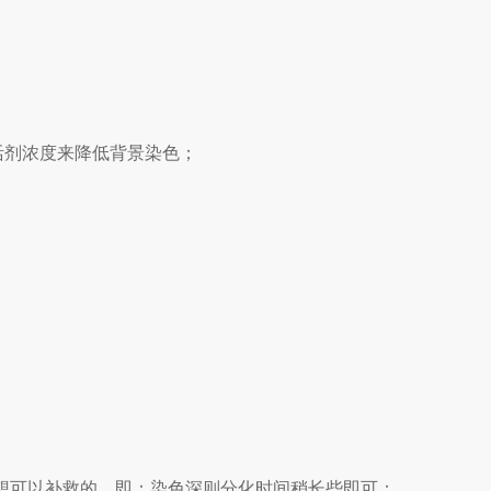
活剂浓度来降低背景染色；
理想可以补救的。即：染色深则分化时间稍长些即可；