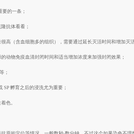
重要的一条；
克隆抗体看看；
含量很高（含血细胞多的组织），需要通过延长灭活时间和增加灭
源的动物免疫血清封闭时间和适当增加浓度来加强封闭效果；
度等；
或 SP 孵育之后的浸洗尤为重要；
性着色。
标抗原的定位等情况，一般数秒-数分钟。不过这个如果染色不