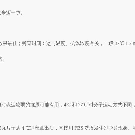
抗来源一致。
效果最佳；孵育时间：这与温度、抗体浓度有关，一般
37
℃
1-2 
摸索。
但对表达较弱的抗原可能有用，4
℃
和
37
℃
时分子运动方式不同
丸片子从 4 ℃过夜拿出后，直接用 PBS 洗没发生过脱片现象