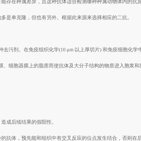
可能存在种属差异，且这种抗体适合检测哪种种属动物体内的抗
的多是单克隆，但也有另外。根据此来源来选择相应的二抗。
是一种去污剂。在免疫组织化学(10 μm 以上厚切片) 和免疫细胞化学中
胞膜、细胞核膜、细胞器膜上的脂质而使抗体及大分子结构的物质进入
。
，造成后续结果的假阳性。
自身的抗体，预先能和组织中有交叉反应的位点发生结合，否则在