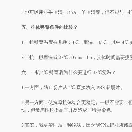
3.也可以用小牛血清、BSA、羊血清等，但不能与一
五、抗体孵育条件的比较？
1.一抗孵育温度有几种：4
℃
、室温、
37
℃
，其中
4
℃
2.二抗一般室温或 37
℃
30 min - 1 h，具体时间需要
六、一抗
4℃ 孵育后为什么要进行 37℃复温？
1.一方面，防止切片从 4
℃
直接放入
PBS 易脱片。
2.另一方面，使抗原抗体结合更稳定。一般不需要，
快，但敏感性也提高了并易造成非特异染色。
3.其实，我更赞同后一种说法，因为我尝试把肝脏或睾