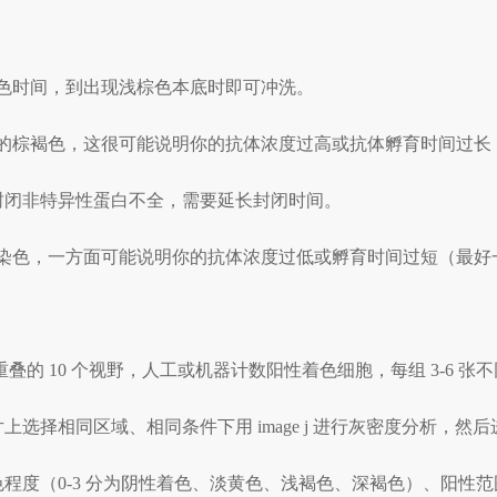
显色时间，到出现浅棕色本底时即可冲洗。
很深的棕褐色，这很可能说明你的抗体浓度过高或抗体孵育时间过
封闭非特异性蛋白不全，需要延长封闭时间。
性染色，一方面可能说明你的抗体浓度过低或孵育时间过短（最好一
不重叠的 10 个视野，人工或机器计数阳性着色细胞，每组 3-6
选择相同区域、相同条件下用 image j 进行灰密度分析，然
0-3 分为阴性着色、淡黄色、浅褐色、深褐色）、阳性范围进行评分（1-