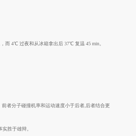
h，而 4
℃
过夜和从冰箱拿出后
37
℃
复温
45 min。
，前者分子碰撞机率和运动速度小于后者
,后者结合更
。事实胜于雄辩。