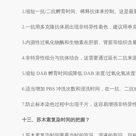
1.缩短一抗/二抗孵育时间、稀释抗体来控制。这是最
2.一抗用多克隆抗体易出现非特异性着色，建议用单
3.内源性过氧化物酶和生物素在肝脏、肾脏等组织
4.非特异性组分与抗体结合，这需要通过延长二抗来
5.缩短 DAB 孵育时间或降低 DAB 浓度/过氧化氢浓
6.适当增加 PBS 冲洗次数和浸洗时间，在一抗、二抗
7.防止标本染色过程中出现干片，这容易增强非特异
十三、苏木素复染时间的把握？
1.苏木素复染时间要看当时的室温、溶液的新旧、目