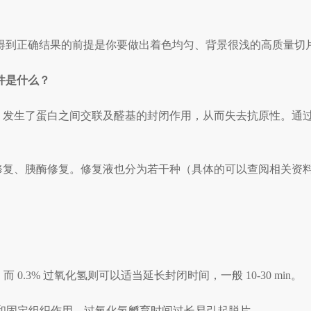
得到正确结果的前提是你要做出着色均匀、背景很浅的高质量切
件是什么？
中，发生了蛋白之间交联及醛基的封闭作用，从而失去抗原性。通
修复、胰酶修复。修复液也分为若干种（具体的可以查阅相关资料，
；而 0.3% 过氧化氢则可以适当延长封闭时间，一般 10-30 min。
抗原和固定组织作用，过氧化氢孵育时间过长易引起脱片。