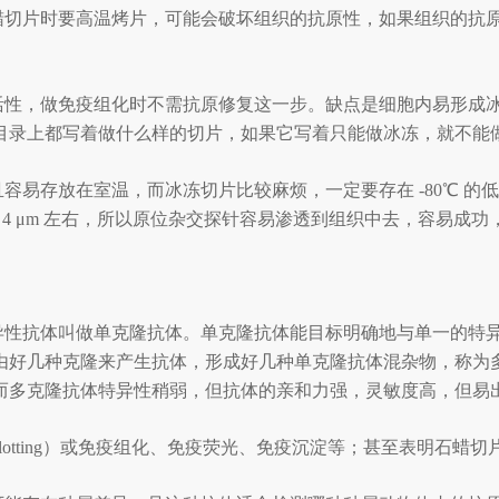
石蜡切片时要高温烤片，可能会破坏组织的抗原性，如果组织的抗
疫活性，做免疫组化时不需抗原修复这一步。缺点是细胞内易形成
目录上都写着做什么样的切片，如果它写着只能做冰冻，就不能
容易存放在室温，而冰冻切片比较麻烦，一定要存在 -80
℃
的低
 4 μm 左右，所以原位杂交探针容易渗透到组织中去，容易成
特异性抗体叫做单克隆抗体。单克隆抗体能目标明确地与单一的特
由好几种克隆来产生抗体，形成好几种单克隆抗体混杂物，称为
而多克隆抗体特异性稍弱，但抗体的亲和力强，灵敏度高，但易
rn blotting）或免疫组化、免疫荧光、免疫沉淀等；甚至表明石蜡